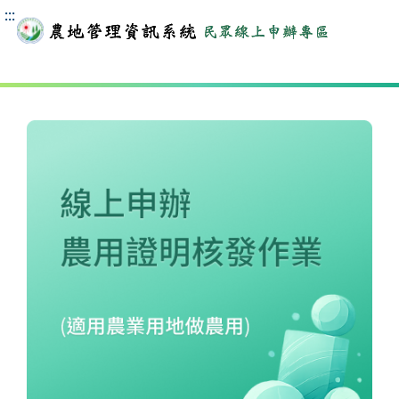
跳到上方功能列
:::
:::
民眾線上申辦專區